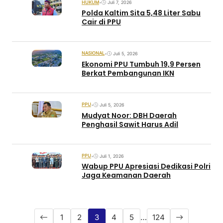
HUKUM
•
Juli 7, 2026
Polda Kaltim Sita 5,48 Liter Sabu
Cair di PPU
NASIONAL
•
Juli 5, 2026
Ekonomi PPU Tumbuh 19,9 Persen
Berkat Pembangunan IKN
PPU
•
Juli 5, 2026
Mudyat Noor: DBH Daerah
Penghasil Sawit Harus Adil
PPU
•
Juli 1, 2026
Wabup PPU Apresiasi Dedikasi Polri
Jaga Keamanan Daerah
1
2
3
4
5
…
124