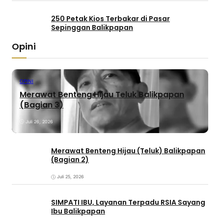
250 Petak Kios Terbakar di Pasar
Sepinggan Balikpapan
Opini
OPINI
Merawat Benteng Hijau Teluk Balikpapan
(Bagian 3)
Juli 26, 2026
Merawat Benteng Hijau (Teluk) Balikpapan
(Bagian 2)
Juli 25, 2026
SIMPATI IBU, Layanan Terpadu RSIA Sayang
Ibu Balikpapan