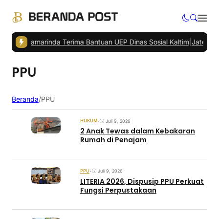
KPM Samarinda Terima Bantuan UEP Dinas Sosial Kaltim
|
Jateng Jajak
PPU
Beranda
/
PPU
HUKUM
•
Juli 9, 2026
2 Anak Tewas dalam Kebakaran
Rumah di Penajam
PPU
•
Juli 9, 2026
LITERIA 2026, Dispusip PPU Perkuat
Fungsi Perpustakaan