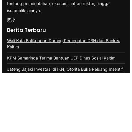
tentang pemerintahan, ekonomi, infrastruktur, hingga
isu publik lainnya.
Berita Terbaru
Wali Kota Balikpapan Dorong Percepatan DBH dan Bankeu
Kaltim
KPM Samarinda Terima Bantuan UEP Dinas Sosial Kaltim
Jateng Jajaki Investasi di IKN, Otorita Buka Peluang Insentif
Fiskal
PLN Sambungkan Listrik 65 Keluarga Prasejahtera di
Samarinda
Bandara Kalimarau Berau Didorong Naik Status Internasional
Kategori
ADVERTORIAL
BALIKPAPAN
BERAU
BONTANG
DAERAH
DINAS PERIKANAN PPU