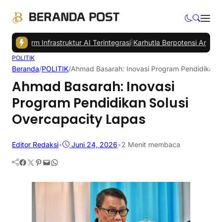
form Infrastruktur AI Terintegrasi
|
Karhutla Berpotensi Ancam Pener
POLITIK
Beranda
/
POLITIK
/
Ahmad Basarah: Inovasi Program Pendidikan S
Ahmad Basarah: Inovasi
Program Pendidikan Solusi
Overcapacity Lapas
Editor Redaksi
•
Juni 24, 2026
•
2 Menit membaca
Facebook
Twitter
Pinterest
Mail
WhatsApp