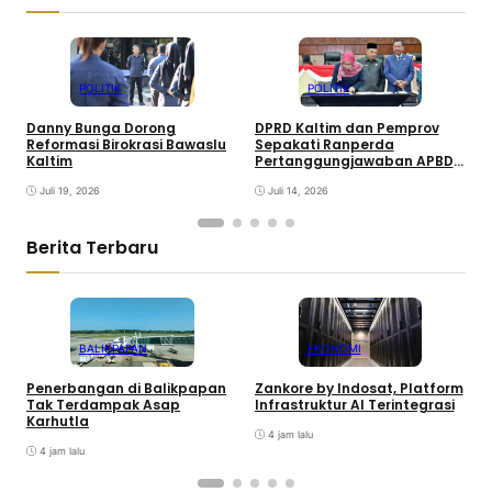
POLITIK
POLITIK
Danny Bunga Dorong
DPRD Kaltim dan Pemprov
D
Reformasi Birokrasi Bawaslu
Sepakati Ranperda
S
Kaltim
Pertanggungjawaban APBD
P
2025
Juli 19, 2026
Juli 14, 2026
Berita Terbaru
BALIKPAPAN
EKONOMI
Penerbangan di Balikpapan
Zankore by Indosat, Platform
K
Tak Terdampak Asap
Infrastruktur AI Terintegrasi
P
Karhutla
4 jam lalu
4 jam lalu