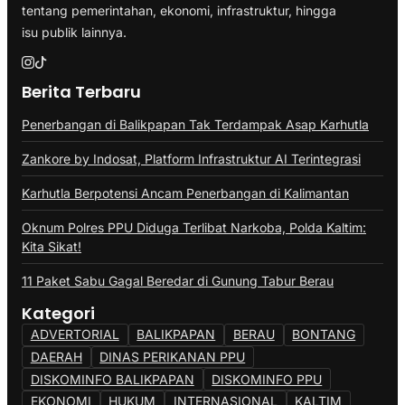
tentang pemerintahan, ekonomi, infrastruktur, hingga
isu publik lainnya.
Berita Terbaru
Penerbangan di Balikpapan Tak Terdampak Asap Karhutla
Zankore by Indosat, Platform Infrastruktur AI Terintegrasi
Karhutla Berpotensi Ancam Penerbangan di Kalimantan
Oknum Polres PPU Diduga Terlibat Narkoba, Polda Kaltim:
Kita Sikat!
11 Paket Sabu Gagal Beredar di Gunung Tabur Berau
Kategori
ADVERTORIAL
BALIKPAPAN
BERAU
BONTANG
DAERAH
DINAS PERIKANAN PPU
DISKOMINFO BALIKPAPAN
DISKOMINFO PPU
EKONOMI
HUKUM
INTERNASIONAL
KALTIM