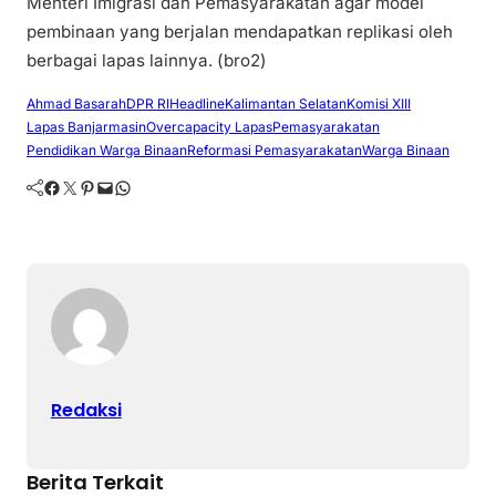
Menteri Imigrasi dan Pemasyarakatan agar model
pembinaan yang berjalan mendapatkan replikasi oleh
berbagai lapas lainnya. (bro2)
Ahmad Basarah
DPR RI
Headline
Kalimantan Selatan
Komisi XIII
Lapas Banjarmasin
Overcapacity Lapas
Pemasyarakatan
Pendidikan Warga Binaan
Reformasi Pemasyarakatan
Warga Binaan
Facebook
Twitter
Pinterest
Mail
WhatsApp
Redaksi
Berita Terkait