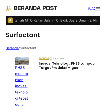
daman
|
Kafilah MTQ Kaltim Jalani TC, Bidik Juara Umum
|
El Nino Kuat
Surfactant
Beranda
/
Surfactant
EKONOMI
•
Juli 7, 2025
Inovasi Teknologi, PHSS Lampaui
PHSS
Target Produksi Migas
menera
pkan
inovasi
teknolo
gi tepat
guna