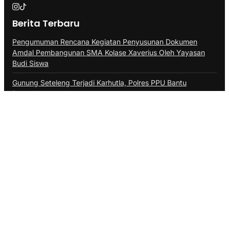
Berita Terbaru
Pengumuman Rencana Kegiatan Penyusunan Dokumen
Amdal Pembangunan SMA Kolase Xaverius Oleh Yayasan
Budi Siswa
Gunung Seteleng Terjadi Karhutla, Polres PPU Bantu
Pemadaman
Kafilah MTQ Kaltim Jalani TC, Bidik Juara Umum
El Nino Kuat, Samarinda Berpotensi Kemarau Panjang
Danlanal Balikpapan Tinjau Bekapai, PHM Perkuat
Pengamanan Aset Migas
Kategori
ADVERTORIAL
BALIKPAPAN
BERAU
BONTANG
DAERAH
DINAS PERIKANAN PPU
DISKOMINFO BALIKPAPAN
DISKOMINFO PPU