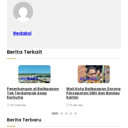
Redaksi
Berita Terkait
BALIKPAPAN
BALIKPAPAN
Penerbangan di Balikpapan
Wali Kota Balikpapan Dorong
T
Tak Terdampak Asap
Percepatan DBH dan Bankeu
1
Karhutla
Kaltim
K
30 menit lalu
10 jam lalu
Berita Terbaru