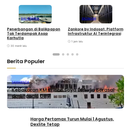
BALIKPAPAN
EKONOMI
Penerbangan di Balikpapan
Zankore by Indosat, Platform
K
Tak Terdampak Asap
Infrastruktur AI Terintegrasi
P
Karhutla
1 jam lalu
30 menit lalu
Berita Populer
SAMARINDA
Kebakaran KM Prince Soya Diduga Berasal
dari Tangki Oli
Harga Pertamax Turun Mulai 1 Agustus,
Dexlite Tetap