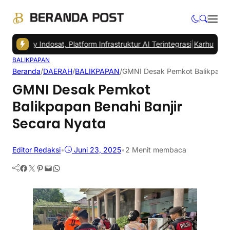
e by Indosat, Platform Infrastruktur AI Terintegrasi
|
Karhutla Berpot
BALIKPAPAN
Beranda
/
DAERAH
/
BALIKPAPAN
/
GMNI Desak Pemkot Balikpapan 
GMNI Desak Pemkot
Balikpapan Benahi Banjir
Secara Nyata
Editor Redaksi
•
Juni 23, 2025
•
2 Menit membaca
Facebook
Twitter
Pinterest
Mail
WhatsApp