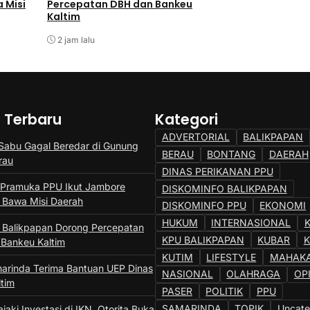
 Misi
Percepatan DBH dan Bankeu
Bantuan UEP Dinas
Kaltim
Kaltim
2 jam lalu
2 jam lalu
a Terbaru
Kategori
ADVERTORIAL
BALIKPAPAN
 Sabu Gagal Beredar di Gunung
BERAU
BONTANG
DAERAH
rau
DINAS PERIKANAN PPU
Pramuka PPU Ikut Jambore
DISKOMINFO BALIKPAPAN
, Bawa Misi Daerah
DISKOMINFO PPU
EKONOMI
HUKUM
INTERNASIONAL
a Balikpapan Dorong Percepatan
KPU BALIKPAPAN
KUBAR
Bankeu Kaltim
KUTIM
LIFESTYLE
MAHAK
rinda Terima Bantuan UEP Dinas
NASIONAL
OLAHRAGA
OP
ltim
PASER
POLITIK
PPU
SAMARINDA
TOPIK
Uncate
jaki Investasi di IKN, Otorita Buka