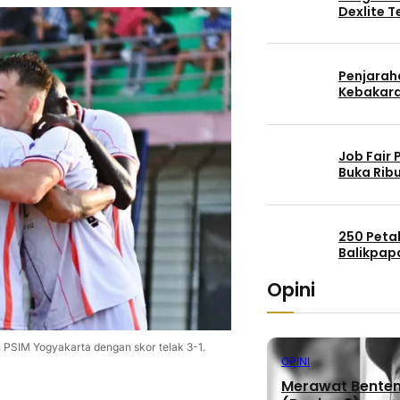
Dexlite 
Penjaraha
Kebakara
Job Fair
Buka Rib
250 Peta
Balikpap
Opini
SIM Yogyakarta dengan skor telak 3-1.
OPINI
Merawat Benteng