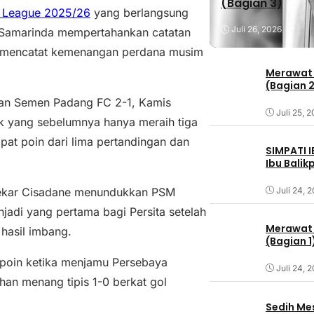
(Bagian 3)
r League 2025/26
yang berlangsung
Juli 26, 2026
 Samarinda mempertahankan catatan
g mencatat kemenangan perdana musim
Merawat 
(Bagian 
n Semen Padang FC 2-1, Kamis
Juli 25, 
fik yang sebelumnya hanya meraih tiga
pat poin dari lima pertandingan dan
SIMPATI 
Ibu Bali
Juli 24, 
ndekar Cisadane menundukkan PSM
adi yang pertama bagi Persita setelah
Merawat 
hasil imbang.
(Bagian 1
 poin ketika menjamu Persebaya
Juli 24, 
han menang tipis 1-0 berkat gol
Sedih Me