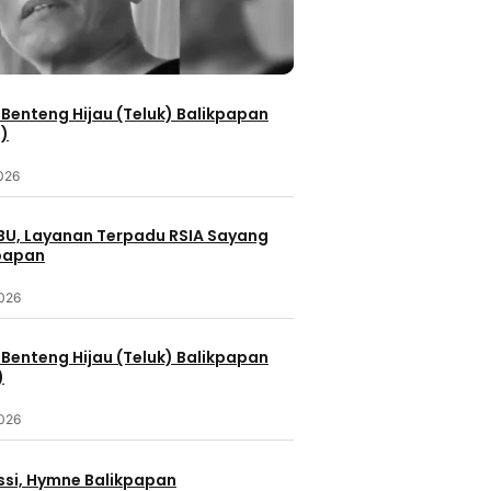
Benteng Hijau (Teluk) Balikpapan
2)
2026
IBU, Layanan Terpadu RSIA Sayang
kpapan
2026
Benteng Hijau (Teluk) Balikpapan
)
2026
ssi, Hymne Balikpapan