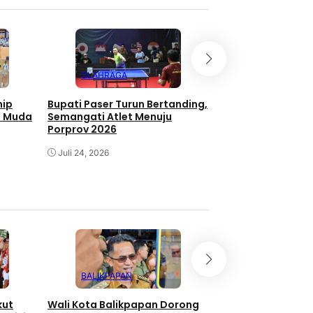
OLAHRAGA
OLAHRAGA
hip
Bupati Paser Turun Bertanding,
Fahmi Fadli Tandi
et Muda
Semangati Atlet Menuju
International Tab
Porprov 2026
Championship 20
Juli 24, 2026
Juli 21, 2026
BALIKPAPAN
SAMARINDA
kut
Wali Kota Balikpapan Dorong
KPM Samarinda T