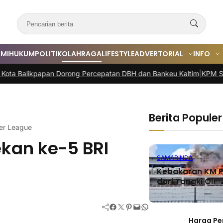
MI
HUKUM
POLITIK
OLAHRAGA
LIFESTYLE
ADVERTORIAL
INFO
pan Dorong Percepatan DBH dan Bankeu Kaltim
|
KPM Samarinda Terim
Berita Populer
er League
kan ke-5 BRI
SAMARINDA
Kebakaran KM P
dari Tangki Oli
Facebook
Twitter
Pinterest
Mail
WhatsApp
Harga Pe