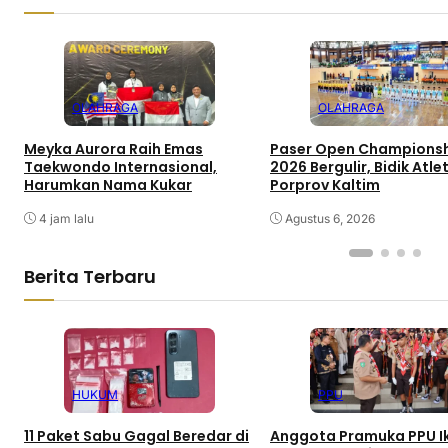
OLAHRAGA
OLAHRAGA
Meyka Aurora Raih Emas
Paser Open Champions
Taekwondo Internasional,
2026 Bergulir, Bidik Atl
Harumkan Nama Kukar
Porprov Kaltim
4 jam lalu
Agustus 6, 2026
Berita Terbaru
HUKUM
PPU
11 Paket Sabu Gagal Beredar di
Anggota Pramuka PPU I