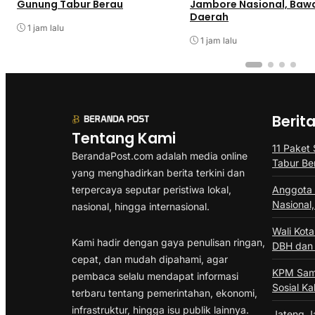
Gunung Tabur Berau
Jambore Nasional, Bawa
Daerah
1 jam lalu
1 jam lalu
Berit
Tentang Kami
11 Paket
BerandaPost.com adalah media online
Tabur Be
yang menghadirkan berita terkini dan
terpercaya seputar peristiwa lokal,
Anggota 
Nasional
nasional, hingga internasional.
Wali Kot
Kami hadir dengan gaya penulisan ringan,
DBH dan 
cepat, dan mudah dipahami, agar
KPM Sama
pembaca selalu mendapat informasi
Sosial Ka
terbaru tentang pemerintahan, ekonomi,
infrastruktur, hingga isu publik lainnya.
Jateng Ja