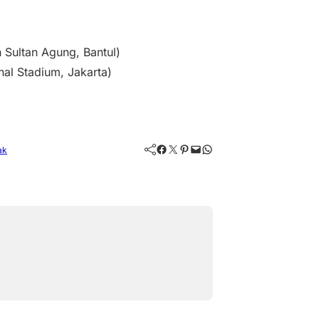
 Sultan Agung, Bantul)
onal Stadium, Jakarta)
Facebook
Twitter
Pinterest
Mail
WhatsApp
ak