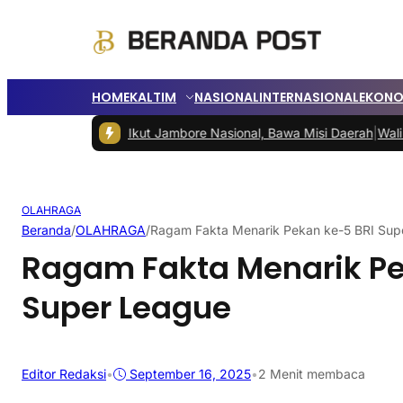
HOME
KALTIM
NASIONAL
INTERNASIONAL
EKONO
a PPU Ikut Jambore Nasional, Bawa Misi Daerah
|
Wali Kota Balikpa
OLAHRAGA
Beranda
/
OLAHRAGA
/
Ragam Fakta Menarik Pekan ke-5 BRI Sup
Ragam Fakta Menarik Pe
Super League
Editor Redaksi
•
September 16, 2025
•
2 Menit membaca