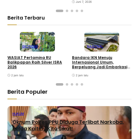
Juni 7, 2026
Berita Terbaru
EKONOMI
NASIONAL
WASIAT Pertamina RU
Bandara IKN Menuju
P
Balikpapan Raih Silver ISRA
Internasional Umum,
T
2026
Berpeluang Jadi Embarkasi
J
Haji
2 jam lalu
2 jam lalu
Berita Populer
HUKUM
Oknum Polres PPU Diduga Terlibat Narkoba,
Polda Kaltim: Kita Sikat!