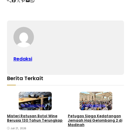
Facebook
Twitter
Pinterest
Mail
WhatsApp
Redaksi
Berita Terkait
INTERNASIONAL
INTERNASIONAL
Misteri Ratusan Botol Wine
Petugas Siaga Kedatangan
A
Berusia 130 Tahun Terungkap
Jemaah Haji Gelombang 2 di
A
Madinah
I
Juli 21, 2026