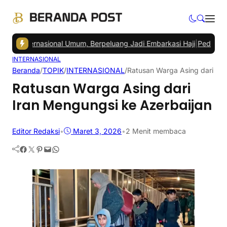
Internasional Umum, Berpeluang Jadi Embarkasi Haji
|
Pedagang Pasa
INTERNASIONAL
Beranda
/
TOPIK
/
INTERNASIONAL
/
Ratusan Warga Asing dari Ira
Ratusan Warga Asing dari
Iran Mengungsi ke Azerbaijan
Editor Redaksi
•
Maret 3, 2026
•
2 Menit membaca
Facebook
Twitter
Pinterest
Mail
WhatsApp