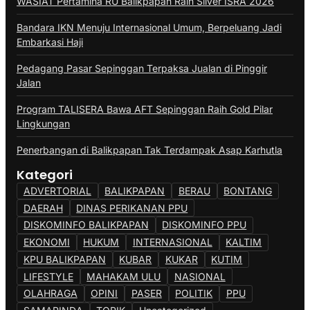
WASIAT Pertamina RU Balikpapan Raih Silver ISRA 2026
Bandara IKN Menuju Internasional Umum, Berpeluang Jadi
Embarkasi Haji
Pedagang Pasar Sepinggan Terpaksa Jualan di Pinggir
Jalan
Program TALISERA Bawa AFT Sepinggan Raih Gold Pilar
Lingkungan
Penerbangan di Balikpapan Tak Terdampak Asap Karhutla
Kategori
ADVERTORIAL
BALIKPAPAN
BERAU
BONTANG
DAERAH
DINAS PERIKANAN PPU
DISKOMINFO BALIKPAPAN
DISKOMINFO PPU
EKONOMI
HUKUM
INTERNASIONAL
KALTIM
KPU BALIKPAPAN
KUBAR
KUKAR
KUTIM
LIFESTYLE
MAHAKAM ULU
NASIONAL
OLAHRAGA
OPINI
PASER
POLITIK
PPU