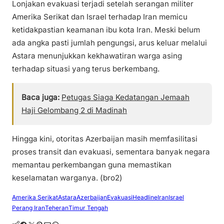
Lonjakan evakuasi terjadi setelah serangan militer
Amerika Serikat dan Israel terhadap Iran memicu
ketidakpastian keamanan ibu kota Iran. Meski belum
ada angka pasti jumlah pengungsi, arus keluar melalui
Astara menunjukkan kekhawatiran warga asing
terhadap situasi yang terus berkembang.
Baca juga:
Petugas Siaga Kedatangan Jemaah
Haji Gelombang 2 di Madinah
Hingga kini, otoritas Azerbaijan masih memfasilitasi
proses transit dan evakuasi, sementara banyak negara
memantau perkembangan guna memastikan
keselamatan warganya. (bro2)
Amerika Serikat
Astara
Azerbaijan
Evakuasi
Headline
Iran
Israel
Perang Iran
Teheran
Timur Tengah