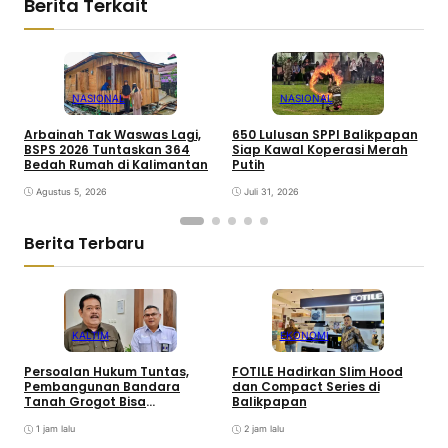
Berita Terkait
NASIONAL
NASIONAL
Arbainah Tak Waswas Lagi,
650 Lulusan SPPI Balikpapan
P
BSPS 2026 Tuntaskan 364
Siap Kawal Koperasi Merah
d
Bedah Rumah di Kalimantan
Putih
d
Agustus 5, 2026
Juli 31, 2026
Berita Terbaru
KALTIM
EKONOMI
Persoalan Hukum Tuntas,
FOTILE Hadirkan Slim Hood
P
Pembangunan Bandara
dan Compact Series di
T
Tanah Grogot Bisa
Balikpapan
Dilanjutkan
1 jam lalu
2 jam lalu