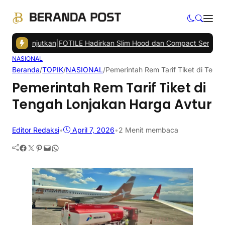
ilanjutkan
|
FOTILE Hadirkan Slim Hood dan Compact Series di Bali
NASIONAL
Beranda
/
TOPIK
/
NASIONAL
/
Pemerintah Rem Tarif Tiket di Teng
Pemerintah Rem Tarif Tiket di
Tengah Lonjakan Harga Avtur
Editor Redaksi
•
April 7, 2026
•
2 Menit membaca
Facebook
Twitter
Pinterest
Mail
WhatsApp