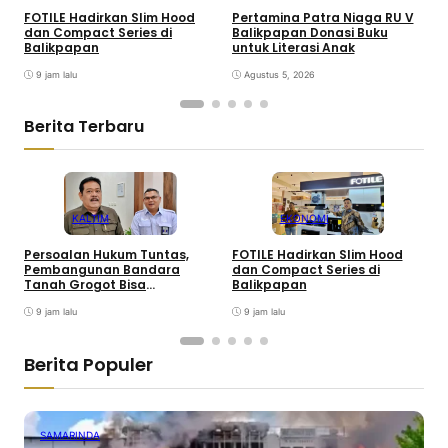
FOTILE Hadirkan Slim Hood
Pertamina Patra Niaga RU V
H
dan Compact Series di
Balikpapan Donasi Buku
I
Balikpapan
untuk Literasi Anak
0
9 jam lalu
Agustus 5, 2026
Berita Terbaru
KALTIM
EKONOMI
Persoalan Hukum Tuntas,
FOTILE Hadirkan Slim Hood
P
Pembangunan Bandara
dan Compact Series di
T
Tanah Grogot Bisa
Balikpapan
Dilanjutkan
9 jam lalu
9 jam lalu
Berita Populer
SAMARINDA