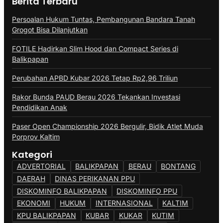
Berita Terbaru
Persoalan Hukum Tuntas, Pembangunan Bandara Tanah
Grogot Bisa Dilanjutkan
FOTILE Hadirkan Slim Hood dan Compact Series di
Balikpapan
Perubahan APBD Kubar 2026 Tetap Rp2,96 Triliun
Rakor Bunda PAUD Berau 2026 Tekankan Investasi
Pendidikan Anak
Paser Open Championship 2026 Bergulir, Bidik Atlet Muda
Porprov Kaltim
Kategori
ADVERTORIAL
BALIKPAPAN
BERAU
BONTANG
DAERAH
DINAS PERIKANAN PPU
DISKOMINFO BALIKPAPAN
DISKOMINFO PPU
EKONOMI
HUKUM
INTERNASIONAL
KALTIM
KPU BALIKPAPAN
KUBAR
KUKAR
KUTIM