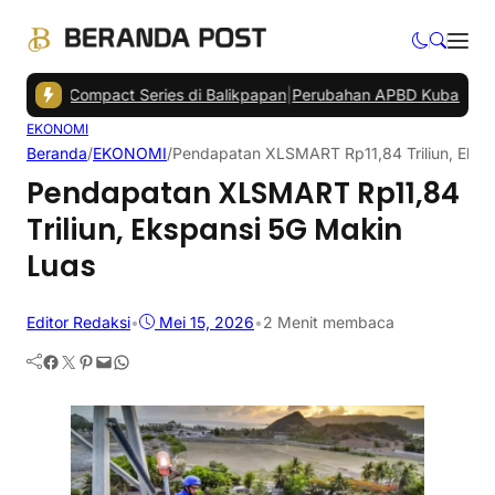
an Compact Series di Balikpapan
|
Perubahan APBD Kubar 2026 Tetap
EKONOMI
Beranda
/
EKONOMI
/
Pendapatan XLSMART Rp11,84 Triliun, Eksp
Pendapatan XLSMART Rp11,84
Triliun, Ekspansi 5G Makin
Luas
Editor Redaksi
•
Mei 15, 2026
•
2 Menit membaca
Facebook
Twitter
Pinterest
Mail
WhatsApp