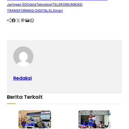
Jaringan 5G
Ookla
Teknologi
TELEKOMUNIKASI
TRANSFORMASI DIGITAL
XLSmart
Facebook
Twitter
Pinterest
Mail
WhatsApp
Redaksi
Berita Terkait
EKONOMI
EKONOMI