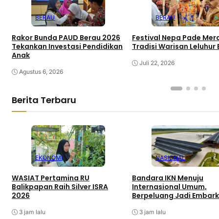
BERAU
BERAU
Rakor Bunda PAUD Berau 2026
Festival Nepa Pade Me
Tekankan Investasi Pendidikan
Tradisi Warisan Leluhur
Anak
Juli 22, 2026
Agustus 6, 2026
Berita Terbaru
EKONOMI
NASIONAL
WASIAT Pertamina RU
Bandara IKN Menuju
Balikpapan Raih Silver ISRA
Internasional Umum,
2026
Berpeluang Jadi Embarka
3 jam lalu
3 jam lalu