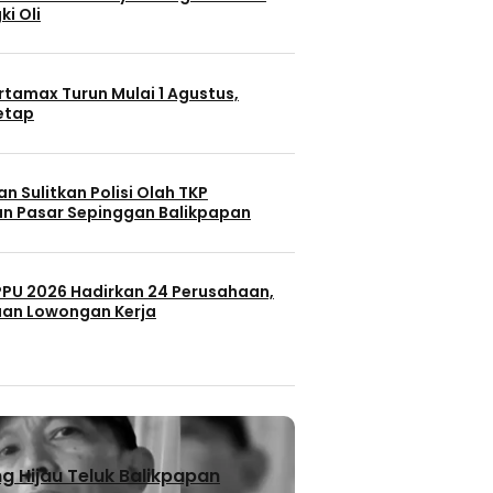
ki Oli
rtamax Turun Mulai 1 Agustus,
Tetap
n Sulitkan Polisi Olah TKP
n Pasar Sepinggan Balikpapan
 PPU 2026 Hadirkan 24 Perusahaan,
uan Lowongan Kerja
 Hijau Teluk Balikpapan