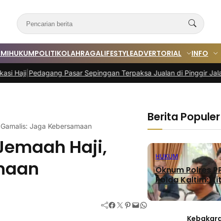
MI
HUKUM
POLITIK
OLAHRAGA
LIFESTYLE
ADVERTORIAL
INFO
gang Pasar Sepinggan Terpaksa Jualan di Pinggir Jalan
|
Program TA
Berita Populer
 Gamalis: Jaga Kebersamaan
Jemaah Haji,
HUKUM
maan
Oknum Polres PP
Polda Kaltim: Kit
Facebook
Twitter
Pinterest
Mail
WhatsApp
Kebakara