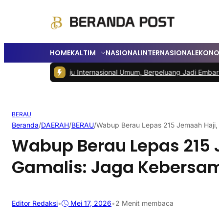
HOME
KALTIM
NASIONAL
INTERNASIONAL
EKONO
N Menuju Internasional Umum, Berpeluang Jadi Embarkasi Haji
|
Peda
BERAU
Beranda
/
DAERAH
/
BERAU
/
Wabup Berau Lepas 215 Jemaah Haji,
Wabup Berau Lepas 215 
Gamalis: Jaga Kebersa
Editor Redaksi
•
Mei 17, 2026
•
2 Menit membaca