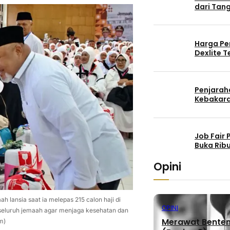
dari Tang
Harga Pe
Dexlite 
Penjaraha
Kebakara
Job Fair
Buka Rib
Opini
h lansia saat ia melepas 215 calon haji di
OPINI
 seluruh jemaah agar menjaga kesehatan dan
Merawat Benteng
m)