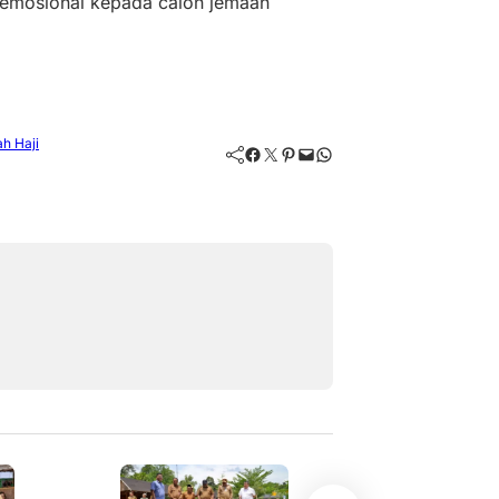
 emosional kepada calon jemaah
ah Haji
Facebook
Twitter
Pinterest
Mail
WhatsApp