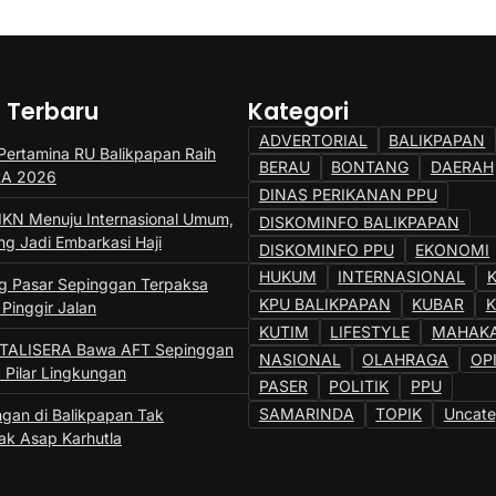
a Terbaru
Kategori
ADVERTORIAL
BALIKPAPAN
ertamina RU Balikpapan Raih
BERAU
BONTANG
DAERAH
SRA 2026
DINAS PERIKANAN PPU
IKN Menuju Internasional Umum,
DISKOMINFO BALIKPAPAN
ng Jadi Embarkasi Haji
DISKOMINFO PPU
EKONOMI
HUKUM
INTERNASIONAL
 Pasar Sepinggan Terpaksa
KPU BALIKPAPAN
KUBAR
 Pinggir Jalan
KUTIM
LIFESTYLE
MAHAK
 TALISERA Bawa AFT Sepinggan
NASIONAL
OLAHRAGA
OP
 Pilar Lingkungan
PASER
POLITIK
PPU
SAMARINDA
TOPIK
Uncate
gan di Balikpapan Tak
k Asap Karhutla