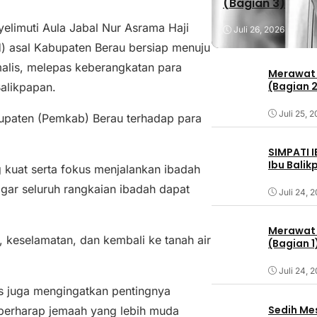
(Bagian 3)
elimuti Aula Jabal Nur Asrama Haji
Juli 26, 2026
) asal Kabupaten Berau bersiap menuju
malis, melepas keberangkatan para
Merawat 
(Bagian 
alikpapan.
Juli 25, 
upaten (Pemkab) Berau terhadap para
SIMPATI 
Ibu Bali
kuat serta fokus menjalankan ibadah
agar seluruh rangkaian ibadah dapat
Juli 24, 
Merawat 
 keselamatan, dan kembali ke tanah air
(Bagian 1
Juli 24, 
s juga mengingatkan pentingnya
Sedih Me
 berharap jemaah yang lebih muda