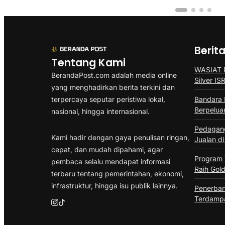
Berit
Tentang Kami
WASIAT P
BerandaPost.com adalah media online
Silver I
yang menghadirkan berita terkini dan
terpercaya seputar peristiwa lokal,
Bandara 
Berpelua
nasional, hingga internasional.
Pedagang
Kami hadir dengan gaya penulisan ringan,
Jualan di
cepat, dan mudah dipahami, agar
Program
pembaca selalu mendapat informasi
Raih Gold
terbaru tentang pemerintahan, ekonomi,
infrastruktur, hingga isu publik lainnya.
Penerban
Terdampa