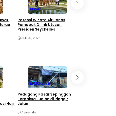
BERAU
BERAU
rawat
Potensi Wisata Air Panas
Bupati Berau Desa
 Berau
Pemapak Dilirik Utusan
Tuntas Penangkap
Presiden Seychelles
Derawan
Juli 20, 2026
Juli 19, 2026
BALIKPAPAN
EKONOMI
Pedagang Pasar Sepinggan
Program TALISERA
Terpaksa Jualan di Pinggir
Sepinggan Raih Go
si Haji
Jalan
Lingkungan
4 jam lalu
4 jam lalu