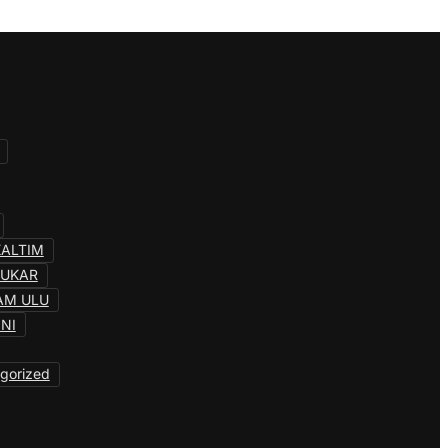
KALTIM
KUKAR
AM ULU
INI
gorized