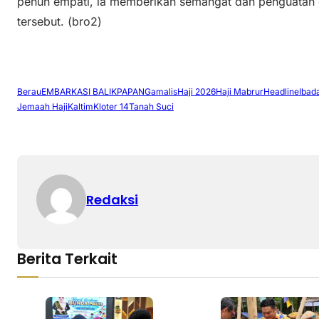
penuh empati, ia memberikan semangat dan penguatan
tersebut. (bro2)
Berau
EMBARKASI BALIKPAPAN
Gamalis
Haji 2026
Haji Mabrur
Headline
Ibad
Jemaah Haji
Kaltim
Kloter 14
Tanah Suci
Redaksi
Berita Terkait