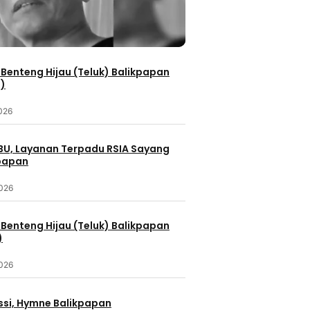
Benteng Hijau (Teluk) Balikpapan
2)
2026
IBU, Layanan Terpadu RSIA Sayang
kpapan
2026
Benteng Hijau (Teluk) Balikpapan
)
2026
ssi, Hymne Balikpapan