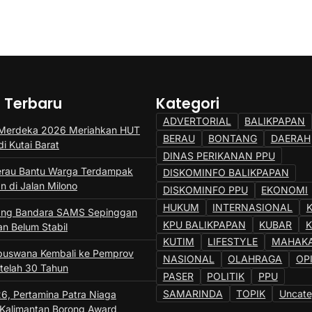
a Terbaru
Kategori
ADVERTORIAL
BALIKPAPAN
 Merdeka 2026 Meriahkan HUT
BERAU
BONTANG
DAERAH
di Kutai Barat
DINAS PERIKANAN PPU
erau Bantu Warga Terdampak
DISKOMINFO BALIKPAPAN
n di Jalan Milono
DISKOMINFO PPU
EKONOMI
HUKUM
INTERNASIONAL
ng Bandara SAMS Sepinggan
KPU BALIKPAPAN
KUBAR
an Belum Stabil
KUTIM
LIFESTYLE
MAHAK
buswana Kembali ke Pemprov
NASIONAL
OLAHRAGA
OP
etelah 30 Tahun
PASER
POLITIK
PPU
SAMARINDA
TOPIK
Uncate
6, Pertamina Patra Niaga
 Kalimantan Borong Award