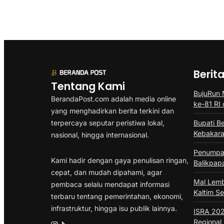
Berit
Tentang Kami
BujuRun
BerandaPost.com adalah media online
ke-81 RI 
yang menghadirkan berita terkini dan
terpercaya seputar peristiwa lokal,
Bupati B
Kebakara
nasional, hingga internasional.
Penumpa
Kami hadir dengan gaya penulisan ringan,
Balikpap
cepat, dan mudah dipahami, agar
Mal Lem
pembaca selalu mendapat informasi
Kaltim S
terbaru tentang pemerintahan, ekonomi,
infrastruktur, hingga isu publik lainnya.
ISRA 202
Regional