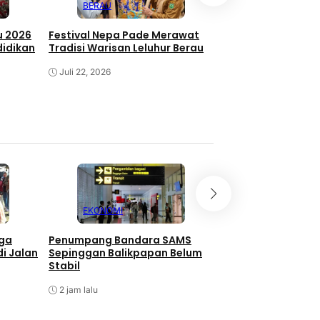
BERAU
BERAU
u 2026
Festival Nepa Pade Merawat
Potensi Wisata Ai
didikan
Tradisi Warisan Leluhur Berau
Pemapak Dilirik U
Presiden Seychell
Juli 22, 2026
Juli 20, 2026
EKONOMI
KALTIM
rga
Penumpang Bandara SAMS
Mal Lembuswana 
i Jalan
Sepinggan Balikpapan Belum
Pemprov Kaltim S
Stabil
Tahun
2 jam lalu
2 jam lalu