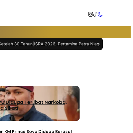
ahun
|
ISRA 2026, Pertamina Patra Niaga Regional Kalimantan Boron
U Diduga Terlibat Narkoba,
a Sikat!
n KM Prince Soya Diduga Berasal