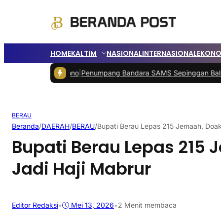
HOME
KALTIM
NASIONAL
INTERNASIONAL
EKONO
alan Milono
|
Penumpang Bandara SAMS Sepinggan Balikpapan Belum
BERAU
Beranda
/
DAERAH
/
BERAU
/
Bupati Berau Lepas 215 Jemaah, Doak
Bupati Berau Lepas 215
Jadi Haji Mabrur
Editor Redaksi
•
Mei 13, 2026
•
2 Menit membaca