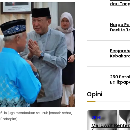
dari Tang
Harga Pe
Dexlite 
Penjaraha
Kebakara
250 Peta
Balikpap
Opini
26. Ia juga mendoakan seluruh jemaah sehat,
OPINI
 (Prokopim)
Merawat Benteng