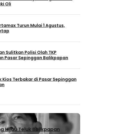
ki Oli
rtamax Turun Mulai 1 Agustus,
Tetap
n Sulitkan Polisi Olah TKP
n Pasar Sepinggan Balikpapan
k Kios Terbakar di Pasar Sepinggan
an
 Hijau Teluk Balikpapan