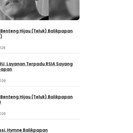
Benteng Hijau (Teluk) Balikpapan
2)
2026
IBU, Layanan Terpadu RSIA Sayang
kpapan
2026
Benteng Hijau (Teluk) Balikpapan
)
2026
ssi, Hymne Balikpapan