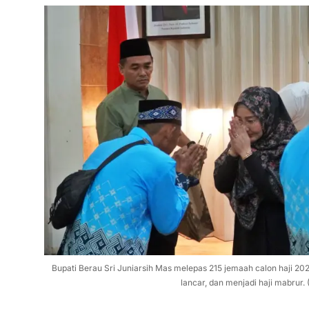
Bupati Berau Sri Juniarsih Mas melepas 215 jemaah calon haji 20
lancar, dan menjadi haji mabrur.