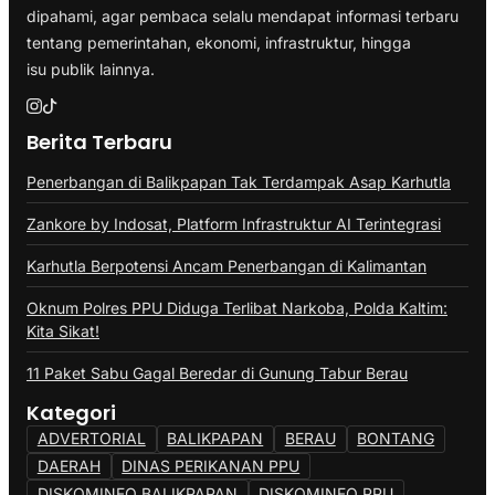
dipahami, agar pembaca selalu mendapat informasi terbaru
tentang pemerintahan, ekonomi, infrastruktur, hingga
isu publik lainnya.
Berita Terbaru
Penerbangan di Balikpapan Tak Terdampak Asap Karhutla
Zankore by Indosat, Platform Infrastruktur AI Terintegrasi
Karhutla Berpotensi Ancam Penerbangan di Kalimantan
Oknum Polres PPU Diduga Terlibat Narkoba, Polda Kaltim:
Kita Sikat!
11 Paket Sabu Gagal Beredar di Gunung Tabur Berau
Kategori
ADVERTORIAL
BALIKPAPAN
BERAU
BONTANG
DAERAH
DINAS PERIKANAN PPU
DISKOMINFO BALIKPAPAN
DISKOMINFO PPU