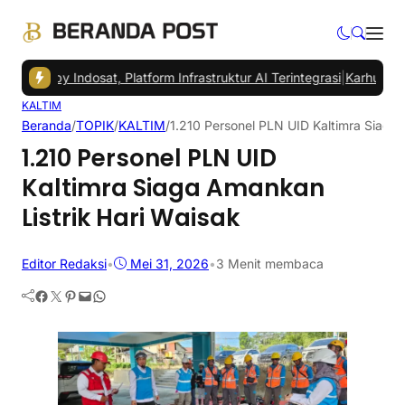
e by Indosat, Platform Infrastruktur AI Terintegrasi
|
Karhutla Berpot
KALTIM
Beranda
/
TOPIK
/
KALTIM
/
1.210 Personel PLN UID Kaltimra Siaga 
1.210 Personel PLN UID
Kaltimra Siaga Amankan
Listrik Hari Waisak
Editor Redaksi
•
Mei 31, 2026
•
3 Menit membaca
Facebook
Twitter
Pinterest
Mail
WhatsApp