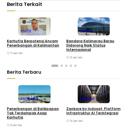
Berita Terkait
KALTIM
KALTIM
Karhutla Berpotensi Ancam
Bandara Kalimarau Berau
P
Penerbangan di Kalimantan
Didorong Naik Status
P
Internasional
T
11 jam lalu
D
21 jam lalu
Berita Terbaru
BALIKPAPAN
EKONOMI
Penerbangan di Balikpapan
Zankore by Indosat, Platform
K
Tak Terdampak Asap
Infrastruktur AI Terintegrasi
P
Karhutla
10 jam lalu
9 jam lalu