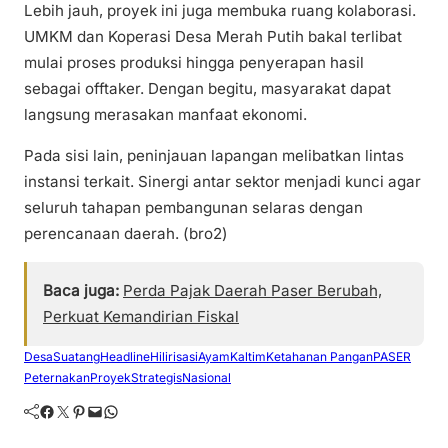
Lebih jauh, proyek ini juga membuka ruang kolaborasi.
UMKM dan Koperasi Desa Merah Putih bakal terlibat
mulai proses produksi hingga penyerapan hasil
sebagai offtaker. Dengan begitu, masyarakat dapat
langsung merasakan manfaat ekonomi.
Pada sisi lain, peninjauan lapangan melibatkan lintas
instansi terkait. Sinergi antar sektor menjadi kunci agar
seluruh tahapan pembangunan selaras dengan
perencanaan daerah. (bro2)
Baca juga:
Perda Pajak Daerah Paser Berubah,
Perkuat Kemandirian Fiskal
DesaSuatang
Headline
HilirisasiAyam
Kaltim
Ketahanan Pangan
PASER
Peternakan
ProyekStrategisNasional
Facebook
Twitter
Pinterest
Mail
WhatsApp