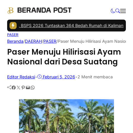
agi, BSPS 2026 Tuntaskan 364 Bedah Rumah di Kalimantan
|
Polda 
PASER
Beranda
/
DAERAH
/
PASER
/
Paser Menuju Hilirisasi Ayam Nasional
Paser Menuju Hilirisasi Ayam
Nasional dari Desa Suatang
Editor Redaksi
•
Februari 5, 2026
•
2 Menit membaca
Facebook
Twitter
Pinterest
Mail
WhatsApp