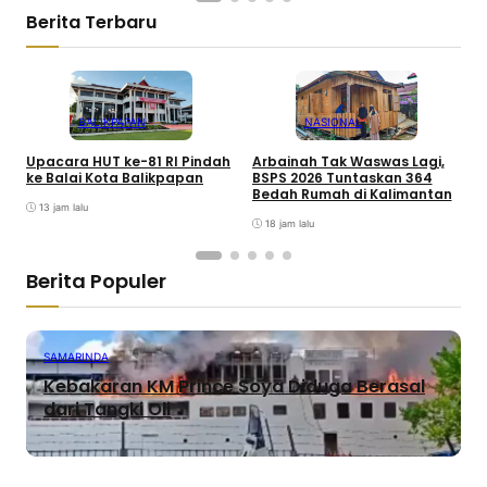
Berita Terbaru
BALIKPAPAN
NASIONAL
Upacara HUT ke-81 RI Pindah
Arbainah Tak Waswas Lagi,
P
ke Balai Kota Balikpapan
BSPS 2026 Tuntaskan 364
P
Bedah Rumah di Kalimantan
S
13 jam lalu
18 jam lalu
Berita Populer
SAMARINDA
Kebakaran KM Prince Soya Diduga Berasal
dari Tangki Oli