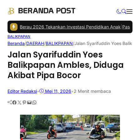
UD Berau 2026 Tekankan Investasi Pendidikan Anak
|
Paser Open Cha
BALIKPAPAN
Beranda
/
DAERAH
/
BALIKPAPAN
/
Jalan Syarifuddin Yoes Balikpa
Jalan Syarifuddin Yoes
Balikpapan Ambles, Diduga
Akibat Pipa Bocor
Editor Redaksi
•
Mei 11, 2026
•
2 Menit membaca
Facebook
Twitter
Pinterest
Mail
WhatsApp