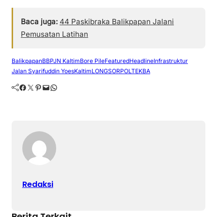
Baca juga:
44 Paskibraka Balikpapan Jalani
Pemusatan Latihan
Balikpapan
BBPJN Kaltim
Bore Pile
Featured
Headline
Infrastruktur
Jalan Syarifuddin Yoes
Kaltim
LONGSOR
POLTEKBA
Facebook
Twitter
Pinterest
Mail
WhatsApp
Redaksi
Berita Terkait