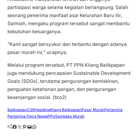
partisipasi warga selama kegiatan berlangsung. Salah
seorang penerima manfaat asal Kelurahan Baru Ilir,
Salmiah, mengaku program tersebut sangat membantu
kebutuhan keluarganya.
“Kami sangat bersyukur dan terbantu dengan adanya
pasar murah ini,” ucapnya.
Melalui program tersebut, PT PPN Kilang Balikpapan
juga mendukung pencapaian Sustainable Development
Goals (SDGs), terutama pengurangan kemiskinan,
penguatan ketahanan pangan, dan pengurangan
kesenjangan sosial. (bro2)
Balikpapan
CSR
Headline
Kilang Balikpapan
Pasar Murah
Pertamina
Pertamina Patra Niaga
PPU
Sembako Murah
Facebook
Twitter
Pinterest
Mail
WhatsApp