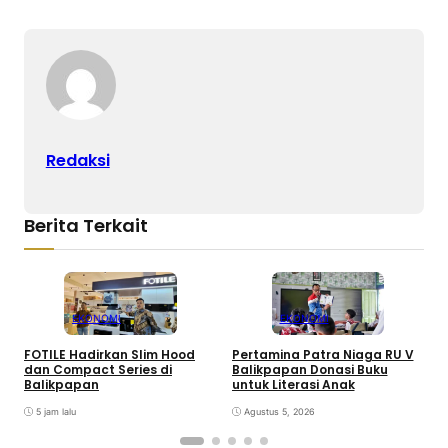
Redaksi
Berita Terkait
EKONOMI
EKONOMI
FOTILE Hadirkan Slim Hood
Pertamina Patra Niaga RU V
H
dan Compact Series di
Balikpapan Donasi Buku
I
Balikpapan
untuk Literasi Anak
0
5 jam lalu
Agustus 5, 2026