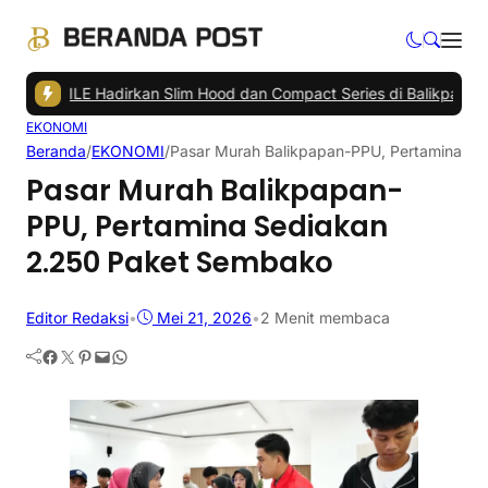
OTILE Hadirkan Slim Hood dan Compact Series di Balikpapan
|
Peruba
EKONOMI
Beranda
/
EKONOMI
/
Pasar Murah Balikpapan-PPU, Pertamina S
Pasar Murah Balikpapan-
PPU, Pertamina Sediakan
2.250 Paket Sembako
Editor Redaksi
•
Mei 21, 2026
•
2 Menit membaca
Facebook
Twitter
Pinterest
Mail
WhatsApp