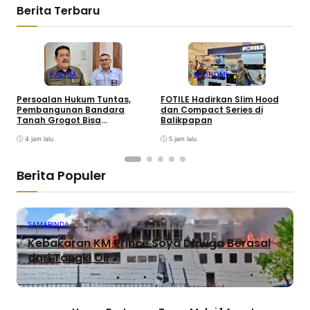
Berita Terbaru
KALTIM
EKONOMI
Persoalan Hukum Tuntas,
FOTILE Hadirkan Slim Hood
P
Pembangunan Bandara
dan Compact Series di
T
Tanah Grogot Bisa
Balikpapan
Dilanjutkan
4 jam lalu
5 jam lalu
Berita Populer
SAMARINDA
Kebakaran KM Prince Soya Diduga Berasal
dari Tangki Oli