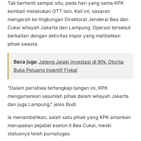
Tak berhenti sampai situ, pada hari yang sama KPK
kembali melakukan OTT lain. Kali ini, sasaran
mengarah ke lingkungan Direktorat Jenderal Bea dan
Cukai wilayah Jakarta dan Lampung. Operasi tersebut
berkaitan dengan aktivitas impor yang melibatkan
pihak swasta.
Baca juga:
Jateng Jajaki Investasi di IKN, Otorita
Buka Peluang Insentif Fiskal
“Dalam peristiwa tertangkap tangan ini, KPK
mengamankan sejumlah pihak dalam wilayah Jakarta
dan juga Lampung,” jelas Budi.
Ia menambahkan, salah satu pihak yang KPK amankan
merupakan pejabat eselon II Bea Cukai, meski
statusnya telah purnatugas.