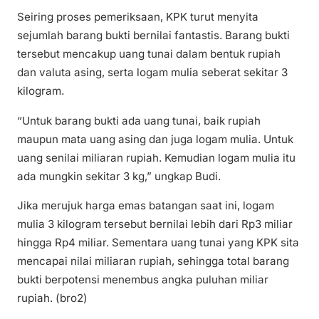
Seiring proses pemeriksaan, KPK turut menyita
sejumlah barang bukti bernilai fantastis. Barang bukti
tersebut mencakup uang tunai dalam bentuk rupiah
dan valuta asing, serta logam mulia seberat sekitar 3
kilogram.
“Untuk barang bukti ada uang tunai, baik rupiah
maupun mata uang asing dan juga logam mulia. Untuk
uang senilai miliaran rupiah. Kemudian logam mulia itu
ada mungkin sekitar 3 kg,” ungkap Budi.
Jika merujuk harga emas batangan saat ini, logam
mulia 3 kilogram tersebut bernilai lebih dari Rp3 miliar
hingga Rp4 miliar. Sementara uang tunai yang KPK sita
mencapai nilai miliaran rupiah, sehingga total barang
bukti berpotensi menembus angka puluhan miliar
rupiah. (bro2)