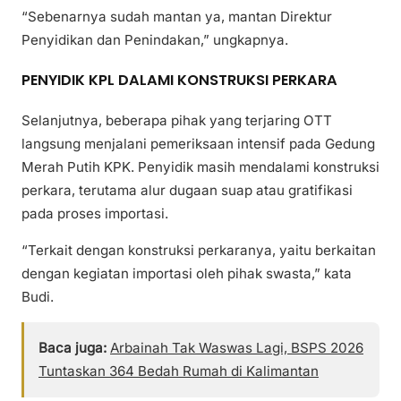
“Sebenarnya sudah mantan ya, mantan Direktur
Penyidikan dan Penindakan,” ungkapnya.
PENYIDIK KPL DALAMI KONSTRUKSI PERKARA
Selanjutnya, beberapa pihak yang terjaring OTT
langsung menjalani pemeriksaan intensif pada Gedung
Merah Putih KPK. Penyidik masih mendalami konstruksi
perkara, terutama alur dugaan suap atau gratifikasi
pada proses importasi.
“Terkait dengan konstruksi perkaranya, yaitu berkaitan
dengan kegiatan importasi oleh pihak swasta,” kata
Budi.
Baca juga:
Arbainah Tak Waswas Lagi, BSPS 2026
Tuntaskan 364 Bedah Rumah di Kalimantan