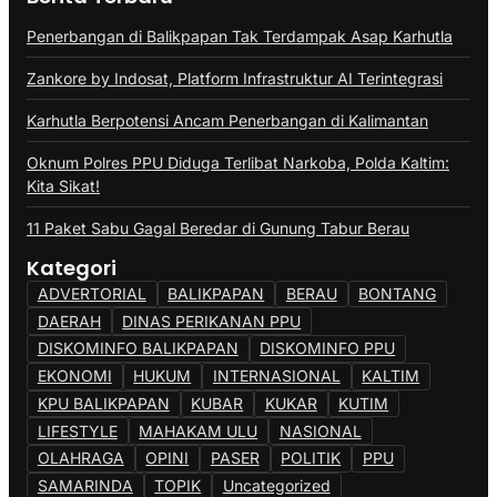
Penerbangan di Balikpapan Tak Terdampak Asap Karhutla
Zankore by Indosat, Platform Infrastruktur AI Terintegrasi
Karhutla Berpotensi Ancam Penerbangan di Kalimantan
Oknum Polres PPU Diduga Terlibat Narkoba, Polda Kaltim:
Kita Sikat!
11 Paket Sabu Gagal Beredar di Gunung Tabur Berau
Kategori
ADVERTORIAL
BALIKPAPAN
BERAU
BONTANG
DAERAH
DINAS PERIKANAN PPU
DISKOMINFO BALIKPAPAN
DISKOMINFO PPU
EKONOMI
HUKUM
INTERNASIONAL
KALTIM
KPU BALIKPAPAN
KUBAR
KUKAR
KUTIM
LIFESTYLE
MAHAKAM ULU
NASIONAL
OLAHRAGA
OPINI
PASER
POLITIK
PPU
SAMARINDA
TOPIK
Uncategorized