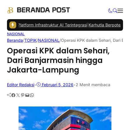
, Platform Infrastruktur AI Terintegrasi
|
Karhutla Berpotensi Ancam 
NASIONAL
Beranda
/
TOPIK
/
NASIONAL
/
Operasi KPK dalam Sehari, Dari Ba
Operasi KPK dalam Sehari,
Dari Banjarmasin hingga
Jakarta-Lampung
Editor Redaksi
•
Februari 5, 2026
•
2 Menit membaca
Facebook
Twitter
Pinterest
Mail
WhatsApp