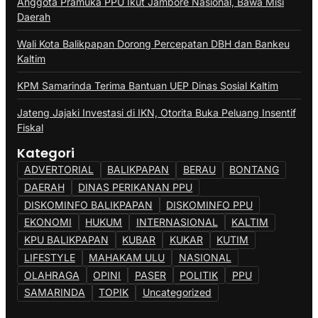
Anggota Pramuka PPU Ikut Jambore Nasional, Bawa Misi
Daerah
Wali Kota Balikpapan Dorong Percepatan DBH dan Bankeu
Kaltim
KPM Samarinda Terima Bantuan UEP Dinas Sosial Kaltim
Jateng Jajaki Investasi di IKN, Otorita Buka Peluang Insentif
Fiskal
Kategori
ADVERTORIAL
BALIKPAPAN
BERAU
BONTANG
DAERAH
DINAS PERIKANAN PPU
DISKOMINFO BALIKPAPAN
DISKOMINFO PPU
EKONOMI
HUKUM
INTERNASIONAL
KALTIM
KPU BALIKPAPAN
KUBAR
KUKAR
KUTIM
LIFESTYLE
MAHAKAM ULU
NASIONAL
OLAHRAGA
OPINI
PASER
POLITIK
PPU
SAMARINDA
TOPIK
Uncategorized