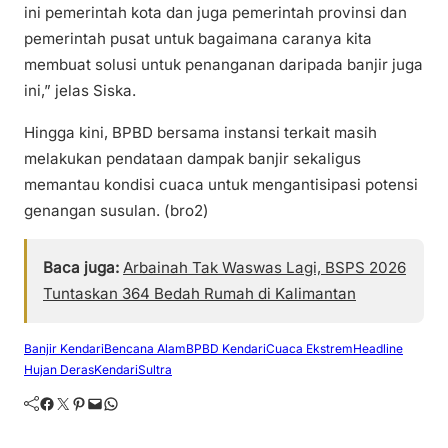
ini pemerintah kota dan juga pemerintah provinsi dan
pemerintah pusat untuk bagaimana caranya kita
membuat solusi untuk penanganan daripada banjir juga
ini,” jelas Siska.
Hingga kini, BPBD bersama instansi terkait masih
melakukan pendataan dampak banjir sekaligus
memantau kondisi cuaca untuk mengantisipasi potensi
genangan susulan. (bro2)
Baca juga:
Arbainah Tak Waswas Lagi, BSPS 2026
Tuntaskan 364 Bedah Rumah di Kalimantan
Banjir Kendari
Bencana Alam
BPBD Kendari
Cuaca Ekstrem
Headline
Hujan Deras
Kendari
Sultra
Facebook
Twitter
Pinterest
Mail
WhatsApp