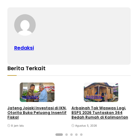
Redaksi
Berita Terkait
NASIONAL
NASIONAL
Jateng Jajaki Investasi di IKN,
Arbainah Tak Waswas Lagi,
6
Otorita Buka Peluang Insentif
BSPS 2026 Tuntaskan 364
S
Fiskal
Bedah Rumah di Kalimantan
P
8 jam lalu
Agustus 5, 2026