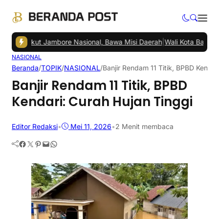
U Ikut Jambore Nasional, Bawa Misi Daerah
|
Wali Kota Balikpapan 
NASIONAL
Beranda
/
TOPIK
/
NASIONAL
/
Banjir Rendam 11 Titik, BPBD Kendar
Banjir Rendam 11 Titik, BPBD
Kendari: Curah Hujan Tinggi
Editor Redaksi
•
Mei 11, 2026
•
2 Menit membaca
Facebook
Twitter
Pinterest
Mail
WhatsApp