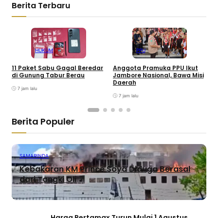
Berita Terbaru
HUKUM
PPU
11 Paket Sabu Gagal Beredar
Anggota Pramuka PPU Ikut
W
di Gunung Tabur Berau
Jambore Nasional, Bawa Misi
P
Daerah
K
7 jam lalu
7 jam lalu
Berita Populer
SAMARINDA
Kebakaran KM Prince Soya Diduga Berasal
dari Tangki Oli
Harga Pertamax Turun Mulai 1 Agustus,